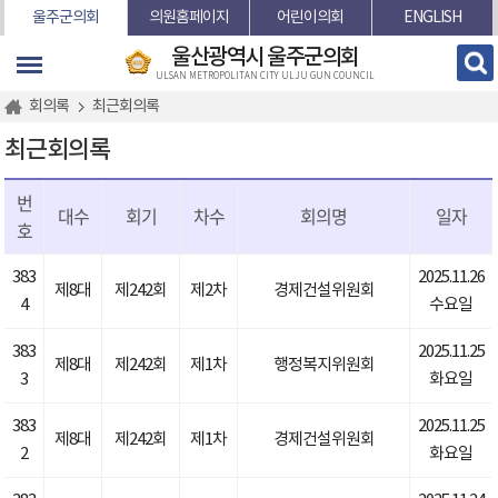
본문바로가기
울주군의회
의원홈페이지
어린이의회
ENGLISH
울산광역시 울주군의회
ULSAN METROPOLITAN CITY ULJU GUN COUNCIL
회의록
최근회의록
최근회의록
번
대수
회기
차수
회의명
일자
호
383
2025.11.26
제8대
제242회
제2차
경제건설위원회
4
수요일
383
2025.11.25
제8대
제242회
제1차
행정복지위원회
3
화요일
383
2025.11.25
제8대
제242회
제1차
경제건설위원회
2
화요일