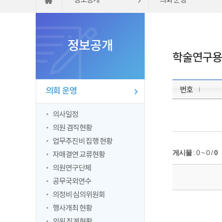
정보공개
의회 운영
정보공개
학술연구용
번호
의회 운영
의사일정
의원 겸직현황
업무추진비 집행 현황
게시물
:
0 ~ 0
/
0
자매결연 교류현황
의원연구단체
공무국외연수
의정비 심의위원회
행사개최 현황
의원 징계현황