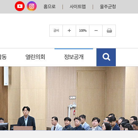
홈으로
사이트맵
울주군청
글씨
100%
활동
열린의회
정보공개