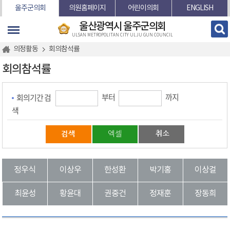
본문바로가기
울주군의회
의원홈페이지
어린이의회
ENGLISH
울산광역시 울주군의회
ULSAN METROPOLITAN CITY ULJU GUN COUNCIL
의정활동
회의참석률
회의참석률
부터
까지
회의기간 검
색
엑셀
정우식
이상우
한성환
박기홍
이상걸
최윤성
황윤대
권중건
정재훈
장동희