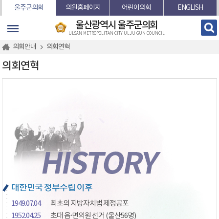
본문바로가기
울주군의회
의원홈페이지
어린이의회
ENGLISH
울산광역시 울주군의회
ULSAN METROPOLITAN CITY ULJU GUN COUNCIL
의회안내
의회연혁
의회연혁
대한민국 정부수립 이후
1949.07.04
최초의 지방자치법 제정공포
1952.04.25
초대 읍·면의원 선거 (울산56명)