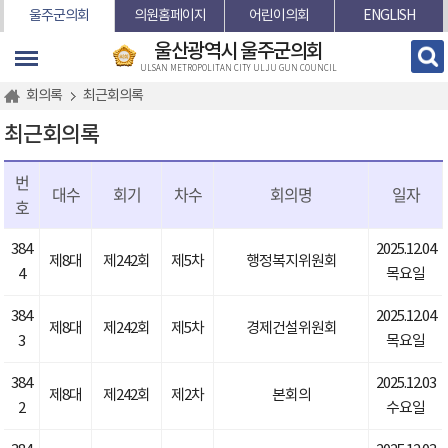
본문바로가기
울주군의회
의원홈페이지
어린이의회
ENGLISH
울산광역시 울주군의회
ULSAN METROPOLITAN CITY ULJU GUN COUNCIL
회의록
최근회의록
최근회의록
번
대수
회기
차수
회의명
일자
호
384
2025.12.04
제8대
제242회
제5차
행정복지위원회
4
목요일
384
2025.12.04
제8대
제242회
제5차
경제건설위원회
3
목요일
384
2025.12.03
제8대
제242회
제2차
본회의
2
수요일