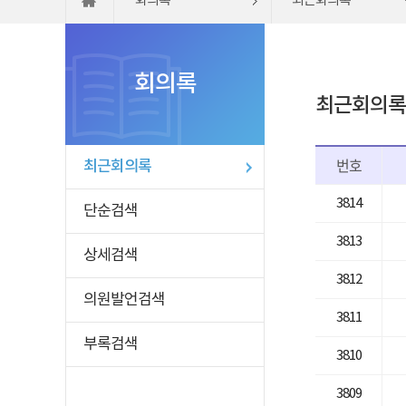
회의록
최근회의록
회의록
최근회의록
번호
최근회의록
3814
단순검색
3813
상세검색
3812
의원발언검색
3811
부록검색
3810
3809