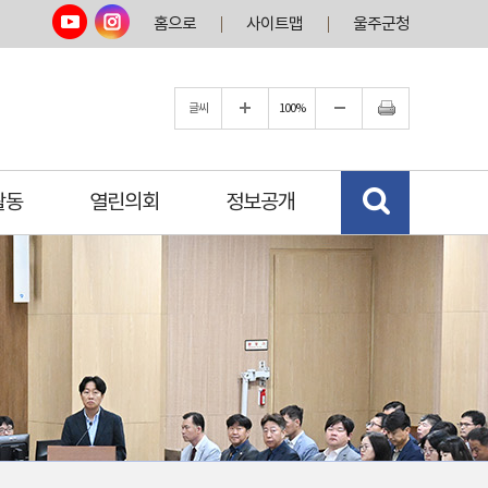
홈으로
사이트맵
울주군청
글씨
100%
활동
열린의회
정보공개