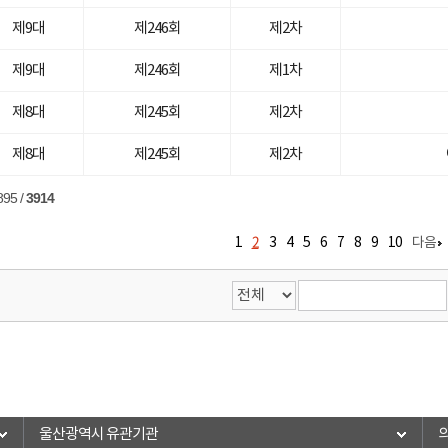
제9대
제246회
제2차
제9대
제246회
제1차
제8대
제245회
제2차
제8대
제245회
제2차
895
/
3914
2
1
3
4
5
6
7
8
9
10
다음
울산광역시 유관기관