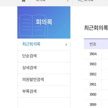
회의록
최근회의록
회의록
최근회의록
번호
최근회의록
3904
단순검색
3903
상세검색
3902
의원발언검색
3901
부록검색
3900
3899