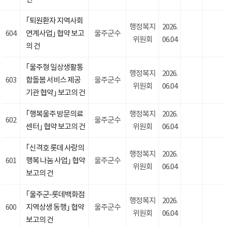
｢퇴원환자 지역사회
행정복지
2026.
604
연계사업｣ 협약 보고
울주군수
위원회
06.04
의 건
｢울주형 일상생활통
행정복지
2026.
603
합돌봄 서비스 제공
울주군수
위원회
06.04
기관 협약｣ 보고의 건
｢행복울주 방문의료
행정복지
2026.
602
울주군수
센터｣ 협약 보고의 건
위원회
06.04
｢신격호 롯데 사랑의
행정복지
2026.
601
행복 나눔 사업｣ 협약
울주군수
위원회
06.04
보고의 건
｢울주군-롯데백화점
행정복지
2026.
600
지역상생 동행｣ 협약
울주군수
위원회
06.04
보고의 건