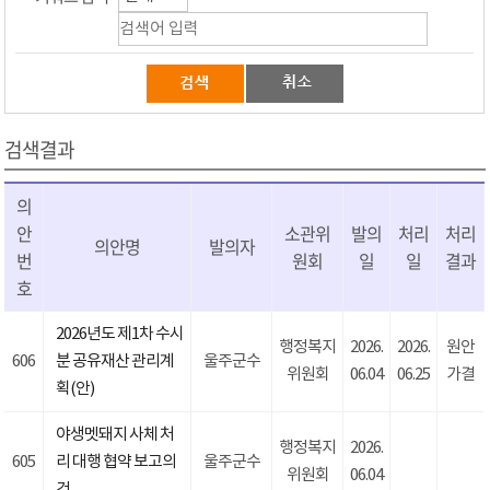
검색결과
의
안
소관위
발의
처리
처리
의안명
발의자
번
원회
일
일
결과
호
2026년도 제1차 수시
행정복지
2026.
2026.
원안
606
분 공유재산 관리계
울주군수
위원회
06.04
06.25
가결
획(안)
야생멧돼지 사체 처
행정복지
2026.
605
리 대행 협약 보고의
울주군수
위원회
06.04
건