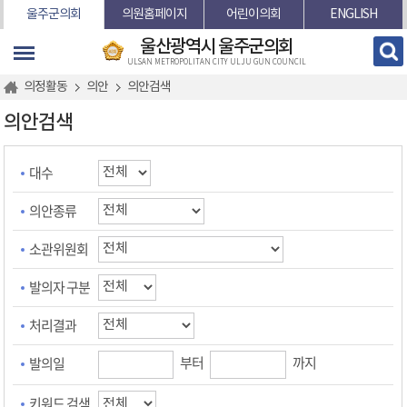
본문바로가기
울주군의회
의원홈페이지
어린이의회
ENGLISH
울산광역시 울주군의회
ULSAN METROPOLITAN CITY ULJU GUN COUNCIL
의정활동
의안
의안검색
의안검색
대수
의안종류
소관위원회
발의자 구분
처리결과
부터
까지
발의일
키워드 검색