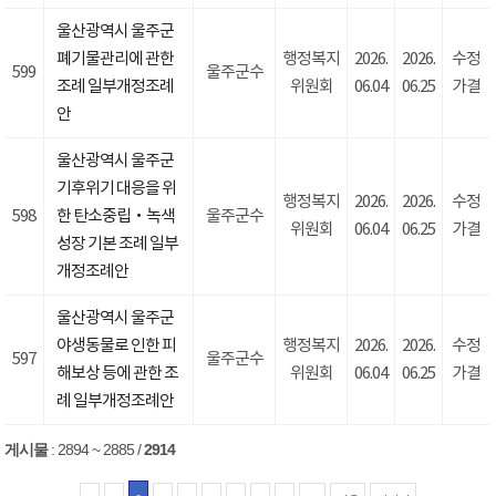
울산광역시 울주군
폐기물관리에 관한
행정복지
2026.
2026.
수정
599
울주군수
조례 일부개정조례
위원회
06.04
06.25
가결
안
울산광역시 울주군
기후위기 대응을 위
행정복지
2026.
2026.
수정
598
한 탄소중립‧녹색
울주군수
위원회
06.04
06.25
가결
성장 기본 조례 일부
개정조례안
울산광역시 울주군
야생동물로 인한 피
행정복지
2026.
2026.
수정
597
울주군수
해보상 등에 관한 조
위원회
06.04
06.25
가결
례 일부개정조례안
게시물
:
2894 ~ 2885
/
2914