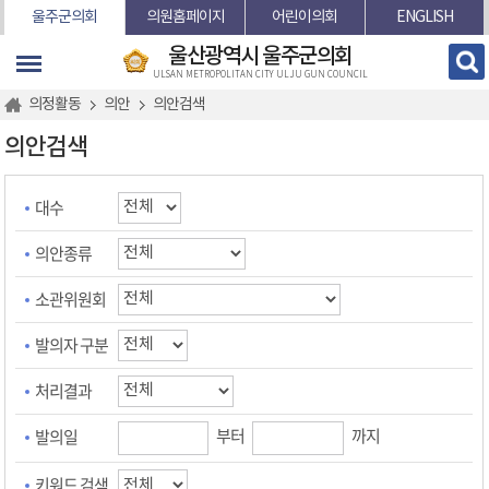
본문바로가기
울주군의회
의원홈페이지
어린이의회
ENGLISH
울산광역시 울주군의회
ULSAN METROPOLITAN CITY ULJU GUN COUNCIL
의정활동
의안
의안검색
의안검색
대수
의안종류
소관위원회
발의자 구분
처리결과
부터
까지
발의일
키워드 검색