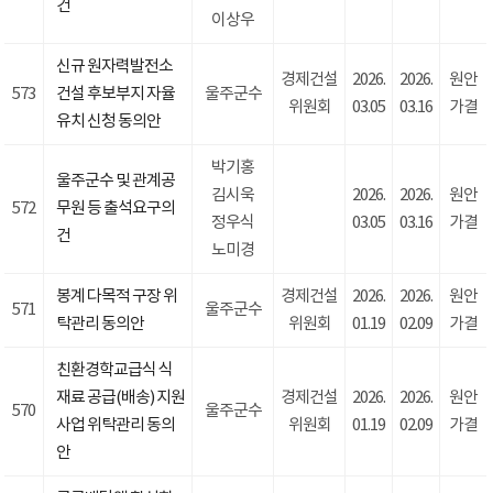
건
이상우
신규 원자력발전소
경제건설
2026.
2026.
원안
573
건설 후보부지 자율
울주군수
위원회
03.05
03.16
가결
유치 신청 동의안
박기홍
울주군수 및 관계공
김시욱
2026.
2026.
원안
572
무원 등 출석요구의
정우식
03.05
03.16
가결
건
노미경
봉계 다목적 구장 위
경제건설
2026.
2026.
원안
571
울주군수
탁관리 동의안
위원회
01.19
02.09
가결
친환경학교급식 식
재료 공급(배송) 지원
경제건설
2026.
2026.
원안
570
울주군수
사업 위탁관리 동의
위원회
01.19
02.09
가결
안