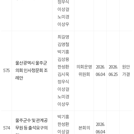
정우식
이상걸
노미경
이상우
최길영
김영철
박기홍
김상용
울산광역시 울주군
한성환
의회운영
2026.
2026.
원안
575
의회 인사청문회 조
김시욱
위원회
06.04
06.25
가결
례안
정우식
이상걸
노미경
이상우
박기홍
울주군수 및 관계공
한성환
2026.
574
무원 등 출석요구의
본회의
이상걸
06.04