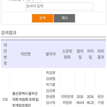
검색결과
의
안
소관위
발의
처리
처리
의안명
발의자
번
원회
일
일
결과
호
최길영
김영철
박기홍
김상용
울산광역시 울주군
한성환
의회운영
2026.
2026.
원안
576
의회 위원회 조례 일
김시욱
위원회
06.04
06.25
가결
부개정조례안