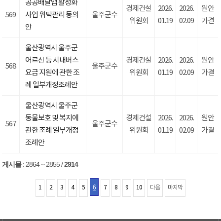
공공배달앱 활성화
경제건설
2026.
2026.
원안
569
사업 위탁관리 동의
울주군수
위원회
01.19
02.09
가결
안
울산광역시 울주군
어르신 등 시내버스
경제건설
2026.
2026.
원안
568
울주군수
요금 지원에 관한 조
위원회
01.19
02.09
가결
례 일부개정조례안
울산광역시 울주군
동물보호 및 복지에
경제건설
2026.
2026.
원안
567
울주군수
관한 조례 일부개정
위원회
01.19
02.09
가결
조례안
게시물
:
2864 ~ 2855
/
2914
6
1
2
3
4
5
7
8
9
10
다음
마지막