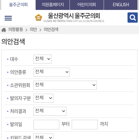
본문바로가기
울주군의회
의원홈페이지
어린이의회
ENGLISH
울산광역시 울주군의회
ULSAN METROPOLITAN CITY ULJU GUN COUNCIL
의정활동
의안
의안검색
의안검색
대수
의안종류
소관위원회
발의자 구분
처리결과
부터
까지
발의일
키워드 검색