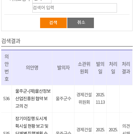
검색결과
의
안
소관위
발의
처리
처리
의안명
발의자
번
원회
일
일
결과
호
울주군-(재)울산정보
경제건설
2025.
536
산업진흥원 협약 보
울주군수
위원회
11.13
고의 건
장기미집행 도시계
획시설 현황 보고 및
의견
경제건설
2025.
2025.
535
단계별 집행계획 수
울주군수
서채