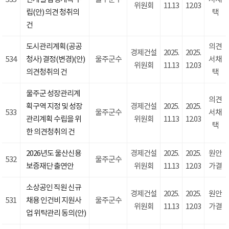
위원회
11.13
12.03
립(안) 의견 청취의
택
건
도시관리계획(공공
의견
경제건설
2025.
2025.
534
청사) 결정(변경)(안)
울주군수
서채
위원회
11.13
12.03
의견청취의 건
택
울주군 성장관리계
의견
획구역 지정 및 성장
경제건설
2025.
2025.
533
울주군수
서채
관리계획 수립을 위
위원회
11.13
12.03
택
한 의견청취의 건
2026년도 울산신용
경제건설
2025.
2025.
원안
532
울주군수
보증재단 출연안
위원회
11.13
12.03
가결
소상공인 직원 신규
경제건설
2025.
2025.
원안
531
채용 인건비 지원사
울주군수
위원회
11.13
12.03
가결
업 위탁관리 동의(안)