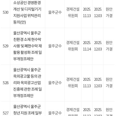
소상공인 경영환경
개선 및 디지털기기
경제건설
2025.
2025.
원안
530
울주군수
지원사업 위탁관리
위원회
11.13
12.03
가결
동의(안)
울산광역시 울주군
친환경 소재 현수막
경제건설
2025.
2025.
원안
529
사용 및 폐현수막 재
울주군수
위원회
11.14
12.03
가결
활용 활성화 조례 일
부개정조례안
울산광역시 울주군
옥외광고물 등의 관
경제건설
2025.
2025.
원안
528
리와 옥외광고산업
울주군수
위원회
11.13
12.03
가결
진흥에 관한 조례 일
부개정조례안
울산광역시 울주군
경제건설
2025.
2025.
원안
527
청년 지원 조례 일부
울주군수