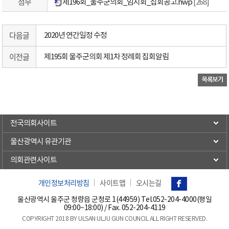
첨부
제196회_울주군의회_임시회_집회공고.hwp
[268]
다음글
2020년 연간일정 수정
이전글
제195회 울주군의회 제1차 정례회 집회알림
전국의회사이트
울산광역시 유관기관
의회관련사이트
개인정보처리방침
사이트맵
오시는길
울산광역시 울주군 청량읍 군청로 1(44959) Tel.
052-204-4000(평일
09:00~18:00)
/ Fax. 052-204-4119
COPYRIGHT 2018 BY ULSAN ULJU GUN COUNCIL ALL RIGHT RESERVED.