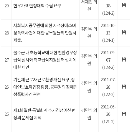
서재갑 의
29
한우가격 안정대책 수립 요구
18
원
(124-2)
사회복지공무원에 의한 지적장애소녀
2011-10-
김민식 의
28
성폭력사건에 대한 공무원들의 탄원서
13
원
제출..
(124-1)
울주군 내 초등학교에 대한 친환경무상
2011-09-
김민식 의
27
급식 실시와 학교급식지원센터 설치에
07
원
대한 제안
(123-3)
기간제 근로자 근로환경 개선 요구, 장
2011-07-
김민식 의
26
애인보호작업장 횡령, 공무원의 장애인
20
원
성폭력사건 관련
(122-2)
2011-06-
제1회 일반·특별회계 추가경정예산 편
김민식 의
25
30
성의 문제점 지적
원
(121-2)