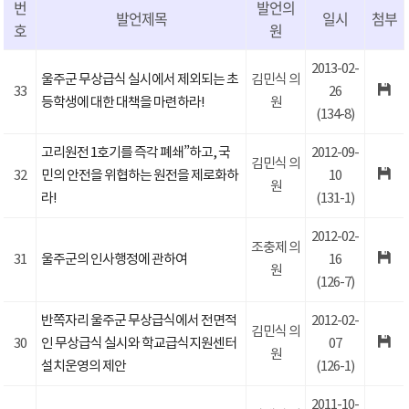
번
발언의
발언제목
일시
첨부
호
원
2013-02-
울주군 무상급식 실시에서 제외되는 초
김민식 의
33
26
등학생에 대한 대책을 마련하라!
원
(134-8)
고리원전 1호기를 즉각 폐쇄”하고, 국
2012-09-
김민식 의
32
민의 안전을 위협하는 원전을 제로화하
10
원
라!
(131-1)
2012-02-
조충제 의
31
울주군의 인사행정에 관하여
16
원
(126-7)
반쪽자리 울주군 무상급식에서 전면적
2012-02-
김민식 의
30
인 무상급식 실시와 학교급식지원센터
07
원
설치운영의 제안
(126-1)
2011-10-