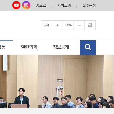
홈으로
사이트맵
울주군청
글씨
100%
활동
열린의회
정보공개