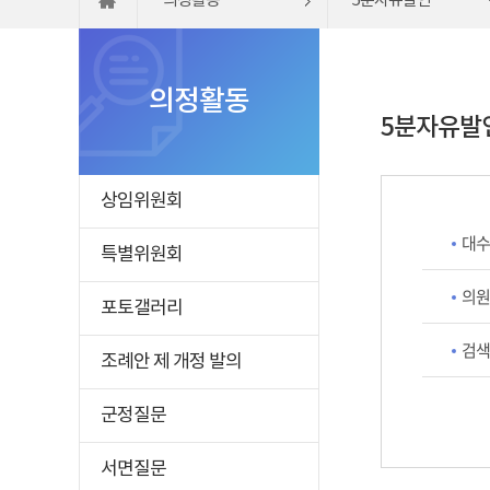
의정활동
5분자유발언
의정활동
5분자유발
상임위원회
대수
특별위원회
의원
포토갤러리
검색
조례안 제 개정 발의
군정질문
서면질문