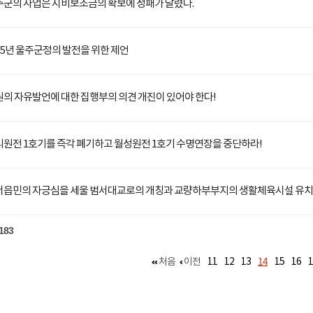
주군의 사업은 시비보조금의 확보에 성패가 달렸다.
15년 울주군정의 발전을 위한 제언
의 자유발언에 대한 집행부의 의견 개진이 있어야 한다!
원전 1호기를 즉각 폐기하고 월성원전 1호기 수명연장을 중단하라!
서읍민의 자긍심을 세울 범서대교로의 개칭과 교량하부부지의 생활체육시설 유치
183
14
처음
이전
11
12
13
15
16
1