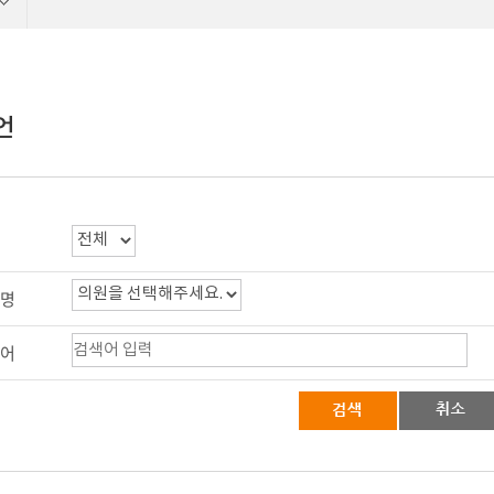
언
명
어