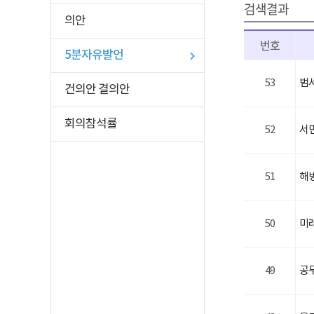
검색결과
의안
번호
5분자유발언
53
범
건의안 결의안
회의참석률
52
서
51
해
50
미
49
공