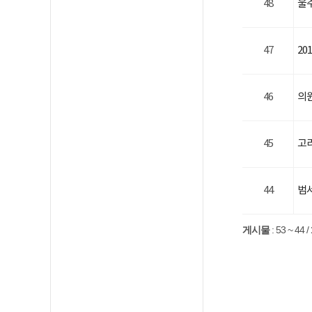
48
울
47
20
46
의원
45
고리
44
범
게시물
:
53 ~ 44
/