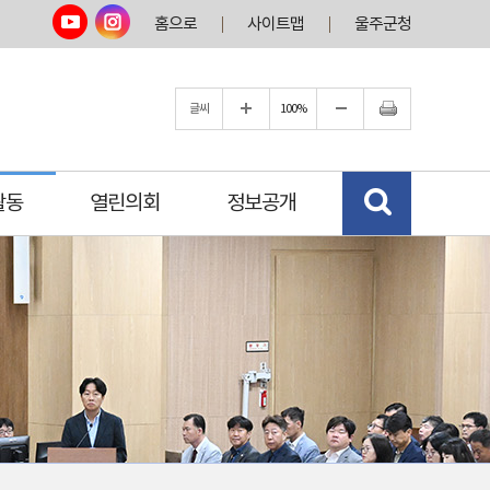
홈으로
사이트맵
울주군청
글씨
100%
활동
열린의회
정보공개