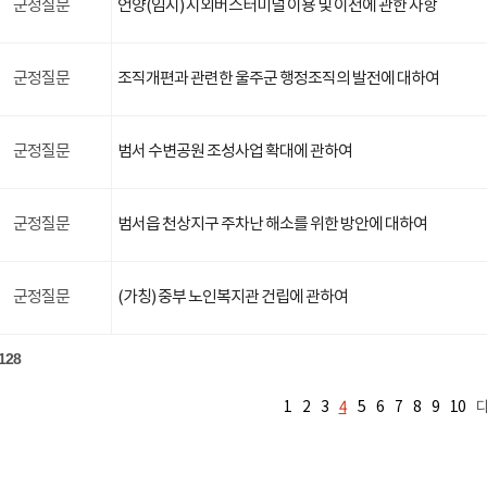
군정질문
언양(임시) 시외버스터미널 이용 및 이전에 관한 사항
군정질문
조직개편과 관련한 울주군 행정조직의 발전에 대하여
군정질문
범서 수변공원 조성사업 확대에 관하여
군정질문
범서읍 천상지구 주차난 해소를 위한 방안에 대하여
군정질문
(가칭) 중부 노인복지관 건립에 관하여
128
4
1
2
3
5
6
7
8
9
10