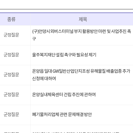
종류
제목
(구)언양시외버스터미널 부지 활용방안 마련 및 사업추진 촉
군정질문
구
군정질문
울주복지재단 설립 촉구와 필요성 제기
온양읍 일대 GW일반산업단지조성 유해물질 배출업종 추가
군정질문
신청에 대하여
군정질문
온양실내체육센터 건립 추진에 관하여
군정질문
폐기물처리업체 관련 문제해결 방안