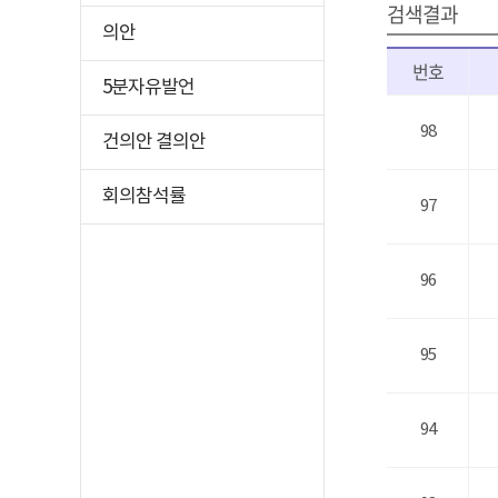
검색결과
의안
번호
5분자유발언
98
건의안 결의안
회의참석률
97
96
95
94