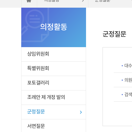
의정활동
군정질문
의정활동
군정질문
상임위원회
대수
특별위원회
의원
포토갤러리
검색
조례안 제 개정 발의
군정질문
서면질문