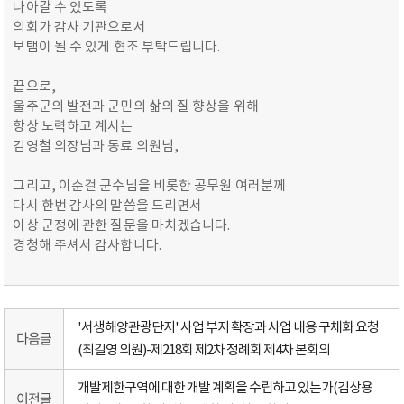
나아갈 수 있도록
의회가 감사 기관으로서
보탬이 될 수 있게 협조 부탁드립니다.
끝으로,
울주군의 발전과 군민의 삶의 질 향상을 위해
항상 노력하고 계시는
김영철 의장님과 동료 의원님,
그리고, 이순걸 군수님을 비롯한 공무원 여러분께
다시 한번 감사의 말씀을 드리면서
이상 군정에 관한 질문을 마치겠습니다.
경청해 주셔서 감사합니다.
'서생해양관광단지' 사업 부지 확장과 사업 내용 구체화 요청
다음글
(최길영 의원)-제218회 제2차 정례회 제4차 본회의
개발제한구역에 대한 개발 계획을 수립하고 있는가(김상용
이전글