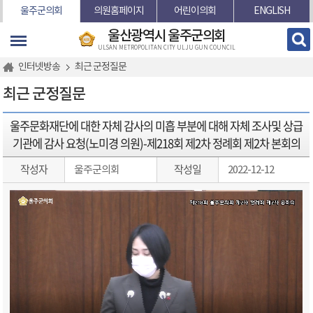
본문바로가기
울주군의회
의원홈페이지
어린이의회
ENGLISH
울산광역시 울주군의회
ULSAN METROPOLITAN CITY ULJU GUN COUNCIL
인터넷방송
최근 군정질문
최근 군정질문
울주문화재단에 대한 자체 감사의 미흡 부분에 대해 자체 조사및 상급
기관에 감사 요청(노미경 의원)-제218회 제2차 정례회 제2차 본회의
작성자
작성일
울주군의회
2022-12-12