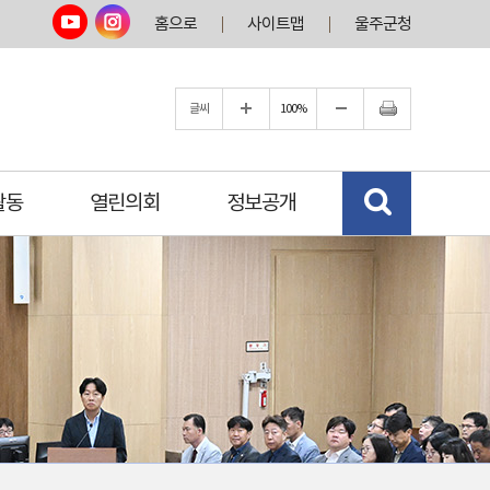
홈으로
사이트맵
울주군청
글씨
100%
활동
열린의회
정보공개