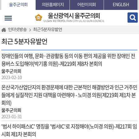
본문바로가기
울주군의회
의원홈페이지
어린이의회
ENGLISH
울산광역시 울주군의회
ULSAN METROPOLITAN CITY ULJU GUN COUNCIL
인터넷방송
최근 5분자유발언
최근 5분자유발언
장애인들의 여행, 문화·관광활동 등의 이동 편의 제공을 위한 장애인 전
용버스 도입해야(박기홍 의원)-제219회 제8차 본회의
울주군의회
2023-02-10
온산국가산업단지의 환경문제에 대한 근본적인 해결방안과 인근 거주민
들에게 실질적인 지원 대책을 마련해야 - 노미경 의원(제219회 제1차 본
회의)
울주군의회
2023-01-31
'범서 하이패스IC' 명칭을 '범서IC'로 지정해야(노미경 의원)-제217회 임
시회 제1차 본회의