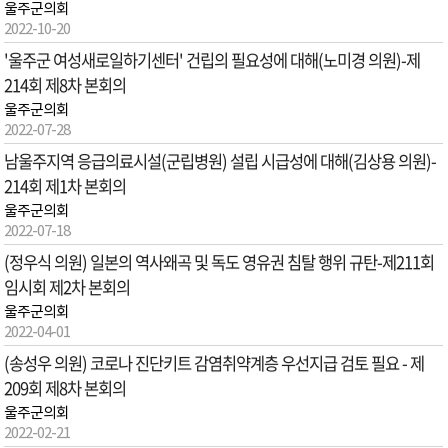
울주군의회
2022-10-20
'울주군 여성새로일하기센터' 건립의 필요성에 대해(노미경 의원)-제
214회 제8차 본회의
울주군의회
2022-07-28
남울주지역 응급의료시설(군립병원) 설립 시급성에 대해(김상용 의원)-
214회 제1차 본회의
울주군의회
2022-07-18
(정우식 의원) 일본의 역사왜곡 및 독도 영유권 침탈 행위 규탄-제211회
임시회 제2차 본회의
울주군의회
2022-04-01
(송성우 의원) 코로나 진단키트 감염취약계층 우선지급 검토 필요 - 제
209회 제8차 본회의
울주군의회
2022-02-21