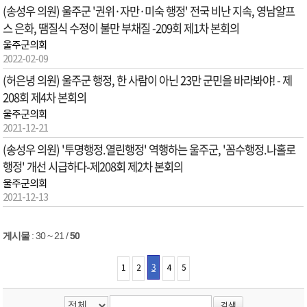
(송성우 의원) 울주군 '권위·자만·미숙 행정' 전국 비난 지속, 영남알프
스 은화, 땜질식 수정이 불만 부채질 -209회 제1차 본회의
울주군의회
2022-02-09
(허은녕 의원) 울주군 행정, 한 사람이 아닌 23만 군민을 바라봐야! - 제
208회 제4차 본회의
울주군의회
2021-12-21
(송성우 의원) '투명행정.열린행정' 역행하는 울주군, '꼼수행정.나홀로
행정' 개선 시급하다-제208회 제2차 본회의
울주군의회
2021-12-13
게시물
:
30 ~ 21
/
50
3
1
2
4
5