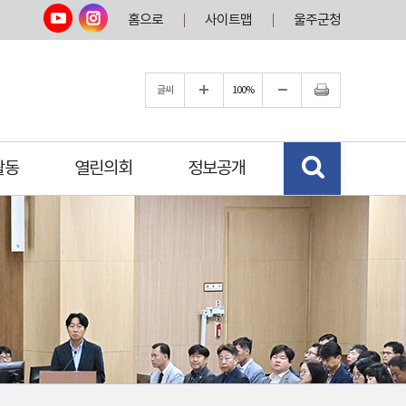
홈으로
사이트맵
울주군청
글씨
100%
활동
열린의회
정보공개