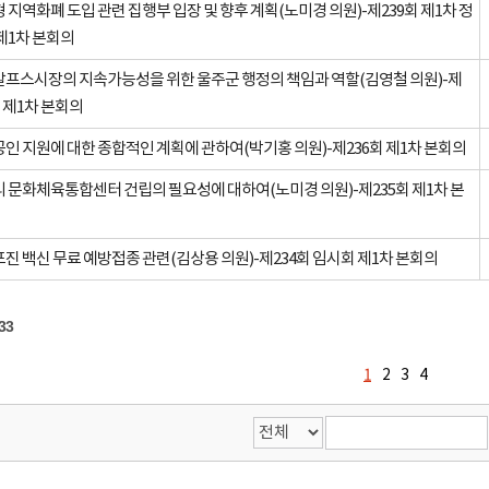
 지역화폐 도입 관련 집행부 입장 및 향후 계획(노미경 의원)-제239회 제1차 정
제1차 본회의
프스시장의 지속가능성을 위한 울주군 행정의 책임과 역할(김영철 의원)-제
회 제1차 본회의
인 지원에 대한 종합적인 계획에 관하여(박기홍 의원)-제236회 제1차 본회의
 문화체육통합센터 건립의 필요성에 대하여(노미경 의원)-제235회 제1차 본
진 백신 무료 예방접종 관련(김상용 의원)-제234회 임시회 제1차 본회의
33
1
2
3
4