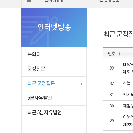
인터넷방송
최근 군정질문
인터넷방송
최근 군정
번호
본회의
태양광
33
군정질문
례회 
최근 군정질문
32
산불 
31
범서읍
5분자유발언
30
재활용
최근 5분자유발언
이월액
29
제2차