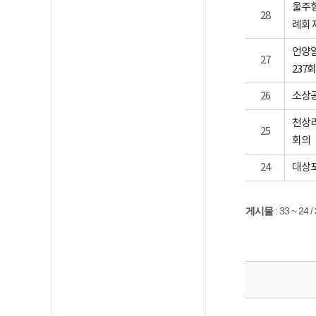
울주형
28
례회 
언양알
27
237
26
소상공
천상리
25
회의
24
대상포
게시물
:
33 ~ 24
/