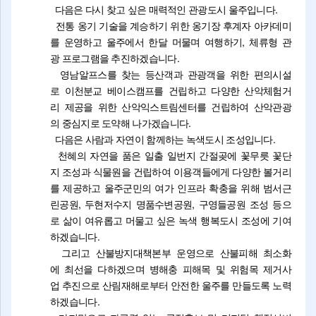
다음은 다시 찾고 싶은 매력적인 관광도시 울주입니다.
전통 옹기 기술을 계승하기 위한 옹기장 후계자 아카데미
를 운영하고 울주에서 한달 머물며 여행하기, 체류형 관
광 프로그램을 추진하겠습니다.
영남알프스를 찾는 등산객과 관광객을 위한 편의시설
로 이천분교 베이스캠프를 건립하고 다양한 산악체험거
리 제공을 위한 산악익스트림센터를 건립하여 산악관광
의 중심지로 도약해 나가겠습니다.
다음은 사람과 자연이 함께하는 녹색도시 조성입니다.
천혜의 자연을 품은 일출 일번지 간절곶에 꽃무릇 꽃단
지 조성과 식물원을 건립하여 이용객들에게 다양한 볼거리
를 제공하고 울주군민의 여가 인프라 확충을 위해 범서근
린공원, 두현저수지 명품수변공원, 구영들공원 조성 등으
로 삶이 여유롭고 머물고 싶은 녹색 행복도시 조성에 기여
하겠습니다.
그리고 산불방지대책본부 운영으로 산불피해 최소화
에 최선을 다하겠으며 병해충 피해목 및 위험목 제거사
업 추진으로 산림재해로부터 안전한 울주를 만들도록 노력
하겠습니다.