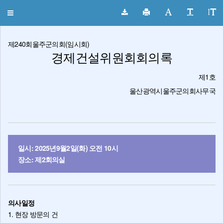
울주군의회 회의록
Toggle
navigation
제240회울주군의회(임시회)
경제건설위원회회의록
제1호
울산광역시울주군의회사무국
일시: 2025년9월2일(화) 오전 10시
장소: 제2회의실
의사일정
1. 현장 방문의 건