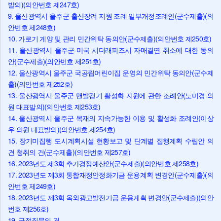
발의)(의안번호 제247호)
9. 울산광역시 울주군 출산장려 지원 조례 일부개정조례안(군수제출)(의
안번호 제248호)
10. 가로기 게양 및 관리 민간위탁 동의안(군수제출)(의안번호 제250호)
11. 울산광역시 울주군-미국 시더래피즈시 자매결연 취소에 대한 동의
안(군수제출)(의안번호 제251호)
12. 울산광역시 울주군 국공립어린이집 운영의 민간위탁 동의안(군수제
출)(의안번호 제252호)
13. 울산광역시 울주군 맨발걷기 활성화 지원에 관한 조례안(노미경 의
원 대표발의)(의안번호 제253호)
14. 울산광역시 울주군 목재의 지속가능한 이용 및 활성화 조례안(이상
우 의원 대표발의)(의안번호 제254호)
15. 장기미집행 도시계획시설 현황보고 및 단계별 집행계획 수립안 의
견 청취의 건(군수제출)(의안번호 제257호)
16. 2023년도 제3회 추가경정예산안(군수제출)(의안번호 제258호)
17. 2023년도 제3회 통합재정안정화기금 운용계획 변경안(군수제출)(의
안번호 제249호)
18. 2023년도 제3회 옥외광고발전기금 운용계획 변경안(군수제출)(의안
번호 제256호)
19. 군정질문의 건