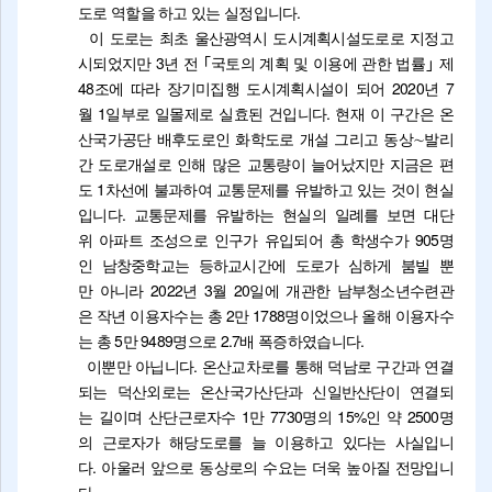
도로 역할을 하고 있는 실정입니다.
이 도로는 최초 울산광역시 도시계획시설도로로 지정고
시되었지만 3년 전 ｢국토의 계획 및 이용에 관한 법률｣ 제
48조에 따라 장기미집행 도시계획시설이 되어 2020년 7
월 1일부로 일몰제로 실효된 건입니다. 현재 이 구간은 온
산국가공단 배후도로인 화학도로 개설 그리고 동상∼발리
간 도로개설로 인해 많은 교통량이 늘어났지만 지금은 편
도 1차선에 불과하여 교통문제를 유발하고 있는 것이 현실
입니다. 교통문제를 유발하는 현실의 일례를 보면 대단
위 아파트 조성으로 인구가 유입되어 총 학생수가 905명
인 남창중학교는 등하교시간에 도로가 심하게 붐빌 뿐
만 아니라 2022년 3월 20일에 개관한 남부청소년수련관
은 작년 이용자수는 총 2만 1788명이었으나 올해 이용자수
는 총 5만 9489명으로 2.7배 폭증하였습니다.
이뿐만 아닙니다. 온산교차로를 통해 덕남로 구간과 연결
되는 덕산외로는 온산국가산단과 신일반산단이 연결되
는 길이며 산단근로자수 1만 7730명의 15%인 약 2500명
의 근로자가 해당도로를 늘 이용하고 있다는 사실입니
다. 아울러 앞으로 동상로의 수요는 더욱 높아질 전망입니
다.