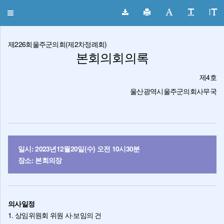
울주군의회 회의록
Toggle
navigation
제226회울주군의회(제2차정례회)
본회의회의록
제4호
울산광역시울주군의회사무국
일시: 2023년12월20일(수) 오전 10시30분
장소: 본회의장
의사일정
1. 상임위원회 위원 사·보임의 건