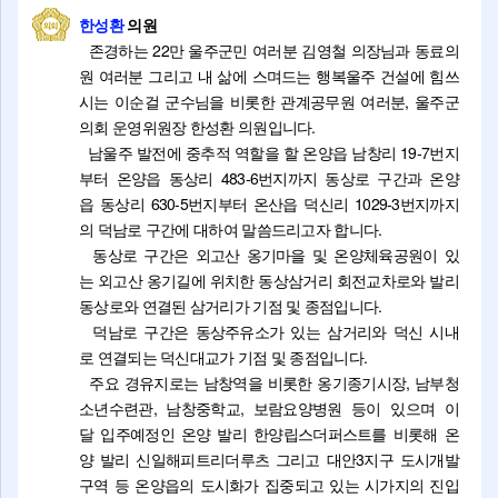
한성환
의원
존경하는 22만 울주군민 여러분 김영철 의장님과 동료의
원 여러분 그리고 내 삶에 스며드는 행복울주 건설에 힘쓰
시는 이순걸 군수님을 비롯한 관계공무원 여러분, 울주군
의회 운영위원장 한성환 의원입니다.
남울주 발전에 중추적 역할을 할 온양읍 남창리 19-7번지
부터 온양읍 동상리 483-6번지까지 동상로 구간과 온양
읍 동상리 630-5번지부터 온산읍 덕신리 1029-3번지까지
의 덕남로 구간에 대하여 말씀드리고자 합니다.
동상로 구간은 외고산 옹기마을 및 온양체육공원이 있
는 외고산 옹기길에 위치한 동상삼거리 회전교차로와 발리
동상로와 연결된 삼거리가 기점 및 종점입니다.
덕남로 구간은 동상주유소가 있는 삼거리와 덕신 시내
로 연결되는 덕신대교가 기점 및 종점입니다.
주요 경유지로는 남창역을 비롯한 옹기종기시장, 남부청
소년수련관, 남창중학교, 보람요양병원 등이 있으며 이
달 입주예정인 온양 발리 한양립스더퍼스트를 비롯해 온
양 발리 신일해피트리더루츠 그리고 대안3지구 도시개발
구역 등 온양읍의 도시화가 집중되고 있는 시가지의 진입