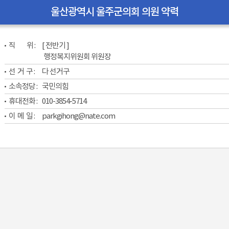
울산광역시 울주군의회 의원 약력
직           위 : 
[ 전반기 ]
행정복지위원회 위원장
선  거  구 : 
다 선거구
소속정당 : 
국민의힘
휴대전화 : 
010-3854-5714
이  메  일 : 
parkgihong@nate.com