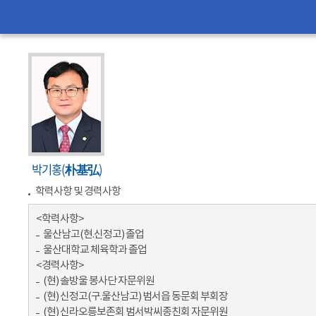
박기홍(朴基弘)
학력사항 및 경력사항
<학력사항>
울산남고(현.신정고) 졸업
울산대학교 체육학과 졸업
<경력사항>
(현) 솔방울 봉사단 자문위원
(현) 신정고(구.울산남고) 범서읍 동문회 부회장
(현) 신라오릉보존회 범서박씨종친회 자문위원