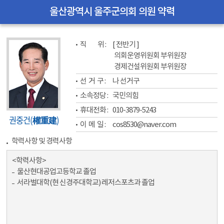
울산광역시 울주군의회 의원 약력
직           위 : 
[ 전반기 ]
의회운영위원회 부위원장
경제건설위원회 부위원장
선  거  구 : 
나 선거구
소속정당 : 
국민의힘
휴대전화 : 
010-3879-5243
권중건(權重建)
이  메  일 : 
cos8530@naver.com
학력사항 및 경력사항
<학력사항>
울산현대공업고등학교 졸업
서라벌대학(현 신경주대학교) 레저스포츠과 졸업