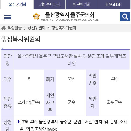
본문바로가기
울주군의회
의원홈페이지
어린이의회
ENGLISH
울산광역시 울주군의회
ULSAN METROPOLITAN CITY ULJU GUN COUNCIL
의정활동
상임위원회
행정복지위원회
행정복지위원회
의안
울산광역시 울주군 군립도서관 설치 및 운영 조례 일부개정조
명
례안
의안
대수
회기
8
236
410
번호
제안
의안
제안
자구
조례안(군수)
군수
울주군수
종류
자
분
상정
236_410._울산광역시_울주군_군립도서관_설치_및_운영_조례
안
_일부개정조례안.hwpx