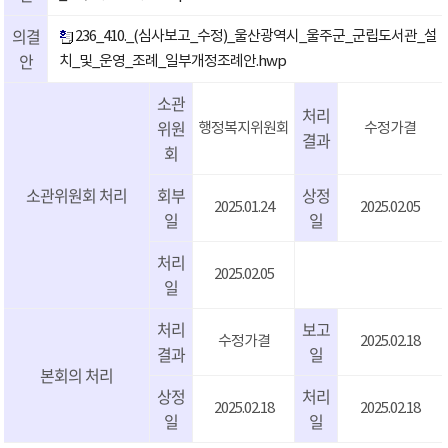
의결
236_410._(심사보고_수정)_울산광역시_울주군_군립도서관_설
안
치_및_운영_조례_일부개정조례안.hwp
소관
처리
위원
행정복지위원회
수정가결
결과
회
소관위원회 처리
회부
상정
2025.01.24
2025.02.05
일
일
처리
2025.02.05
일
처리
보고
수정가결
2025.02.18
결과
일
본회의 처리
상정
처리
2025.02.18
2025.02.18
일
일