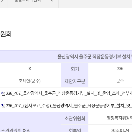
행정복지위원회
원회
울산광역시 울주군 직장운동경기부 설치 
회기
8
236
제안자구분
조례안(군수)
군수
236_407._울산광역시_울주군_직장운동경기부_설치_및_운영_조례_전부개
236_407._(심사보고_수정)_울산광역시_울주군_직장운동경기부_설치_및
소관위원회
행정복지위원
소관위원회 처리
회부일
2025.01.24