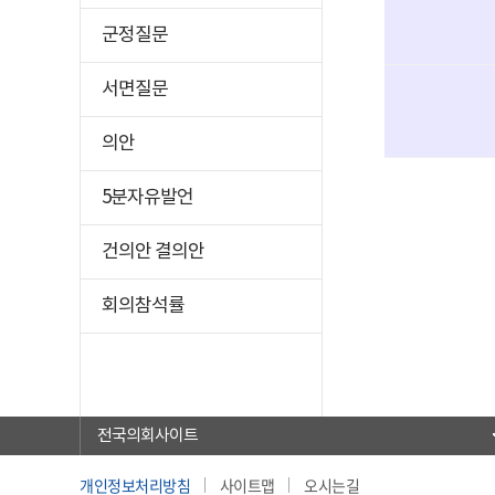
군정질문
서면질문
의안
5분자유발언
건의안 결의안
회의참석률
전국의회사이트
개인정보처리방침
사이트맵
오시는길