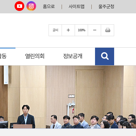
홈으로
사이트맵
울주군청
글씨
100%
활동
열린의회
정보공개