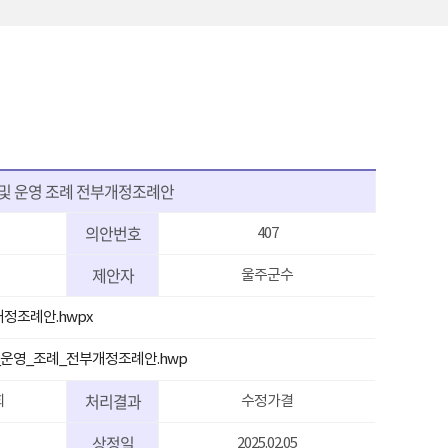
및 운영 조례 전부개정조례안
의안번호
407
제안자
울주군수
정조례안.hwpx
_운영_조례_전부개정조례안.hwp
처리결과
회
수정가결
상정일
2025.02.05