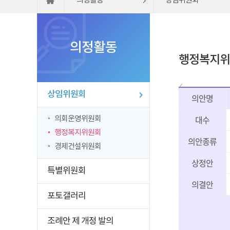
의정활동
상임위원회
의정활동
행정복지위
상임위원회
의안명
대수
의회운영위원회
행정복지위원회
의안종류
경제건설위원회
상정안
특별위원회
의결안
포토갤러리
조례안 제 개정 발의