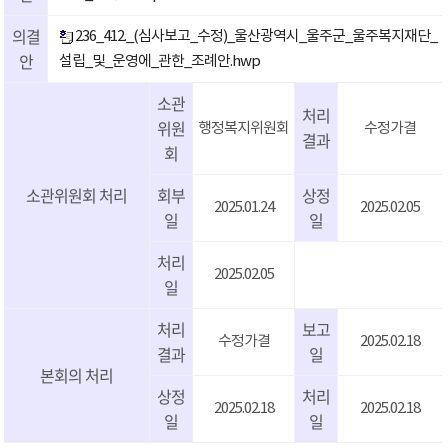
의결
236_412._(심사보고_수정)_울산광역시_울주군_울주복지재단_
안
설립_및_운영에_관한_조례안.hwp
소관
처리
위원
행정복지위원회
수정가결
결과
회
소관위원회 처리
회부
상정
2025.01.24
2025.02.05
일
일
처리
2025.02.05
일
처리
보고
수정가결
2025.02.18
결과
일
본회의 처리
상정
처리
2025.02.18
2025.02.18
일
일