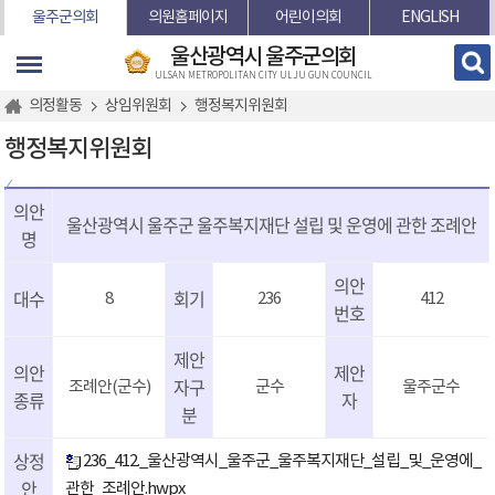
본문바로가기
울주군의회
의원홈페이지
어린이의회
ENGLISH
울산광역시 울주군의회
ULSAN METROPOLITAN CITY ULJU GUN COUNCIL
의정활동
상임위원회
행정복지위원회
행정복지위원회
의안
울산광역시 울주군 울주복지재단 설립 및 운영에 관한 조례안
명
의안
대수
회기
8
236
412
번호
제안
의안
제안
자구
조례안(군수)
군수
울주군수
종류
자
분
상정
236_412._울산광역시_울주군_울주복지재단_설립_및_운영에_
안
관한_조례안.hwpx