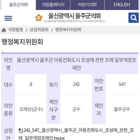
본문바로가기
울주군의회
의원홈페이지
어린이의회
ENGLISH
울산광역시 울주군의회
ULSAN METROPOLITAN CITY ULJU GUN COUNCIL
의정활동
상임위원회
행정복지위원회
행정복지위원회
의안
울산광역시 울주군 아동친화도시 조성에 관한 조례 일부개정조
명
례안
의안
대수
회기
8
242
547
번호
제안
의안
제안
자구
조례안(군수)
군수
울주군수
종류
자
분
상정
242_547._울산광역시_울주군_아동친화도시_조성에_관한_조
안
례_일부개정조례안.hwpx