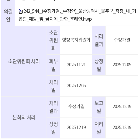
의결
242_544._(수정가결,_수정안)_울산광역시_울주군_직장_내_괴
안
롭힘_예방_및_금지에_관한_조례안.hwp
소관
처리
위원
행정복지위원회
수정가결
결과
회
소관위원회 처리
회부
상정
2025.11.21
2025.12.05
일
일
처리
2025.12.05
일
처리
보고
수정가결
2025.12.19
결과
일
본회의 처리
상정
처리
2025.12.19
2025.12.19
일
일