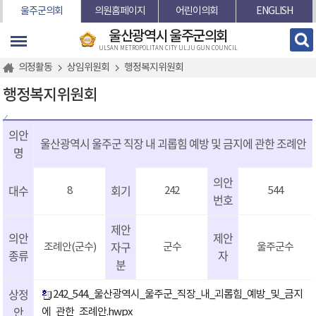
본문바로가기
울주군의회
의원홈페이지
어린이의회
ENGLISH
울산광역시 울주군의회
ULSAN METROPOLITAN CITY ULJU GUN COUNCIL
의정활동
상임위원회
행정복지위원회
행정복지위원회
의안
울산광역시 울주군 직장 내 괴롭힘 예방 및 금지에 관한 조례안
명
의안
대수
회기
8
242
544
번호
제안
의안
제안
자구
조례안(군수)
군수
울주군수
종류
자
분
상정
242_544._울산광역시_울주군_직장_내_괴롭힘_예방_및_금지
안
에_관한_조례안.hwpx