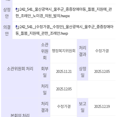
상정
242_541._울산광역시_울주군_중증장애아동_돌봄_지원에_관
안
한_조례안_노미경_의원_발의.hwpx
의결
242_541._(수정가결,_수정안)_울산광역시_울주군_중증장애아
안
동_돌봄_지원에_관한_조례안.hwp
소관
처리
위원
행정복지위원회
수정가결
결과
회
소관위원회 처리
회부
상정
2025.11.21
2025.12.05
일
일
처리
2025.12.05
일
처리
보고
수정가결
2025.12.19
결과
일
본회의 처리