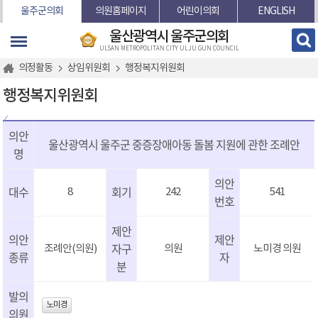
본문바로가기
울주군의회
의원홈페이지
어린이의회
ENGLISH
울산광역시 울주군의회
ULSAN METROPOLITAN CITY ULJU GUN COUNCIL
의정활동
상임위원회
행정복지위원회
행정복지위원회
의안
울산광역시 울주군 중증장애아동 돌봄 지원에 관한 조례안
명
의안
대수
회기
8
242
541
번호
제안
의안
제안
자구
조례안(의원)
의원
노미경 의원
종류
자
분
발의
노미경
의원