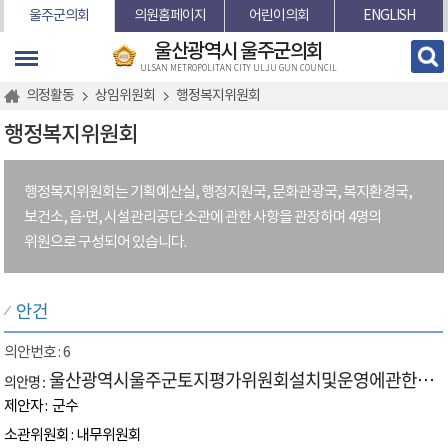
본문바로가기
울주군의회
의원홈페이지
어린이의회
ENGLISH
울산광역시 울주군의회
ULSAN METROPOLITAN CITY ULJU GUN COUNCIL
의정활동
상임위원회
행정복지위원회
행정복지위원회
행정복지위원회는 기획예산실, 행정지원국, 문화관광국, 복지환경국,
보건소, 읍·면, 시설관리공단 소관에 관한 사항을 관장하며 4명의
위원으로 구성되어 있습니다.
안건
6
울산광역시울주군토지평가위원회설치및운영에관한조례중개정조례안
군수
내무위원회