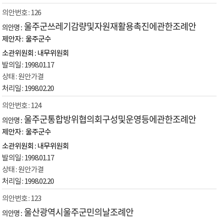
126
울주군쓰레기감량및자원재활용촉진에관한조례안
울주군수
내무위원회
1998.01.17
원안가결
1998.02.20
124
울주군통합방위협의회구성및운영등에관한조례안
울주군수
내무위원회
1998.01.17
원안가결
1998.02.20
123
울산광역시울주군민의날조례안