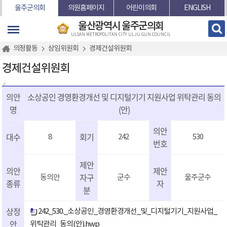
본문바로가기
울주군의회
의원홈페이지
어린이의회
ENGLISH
울산광역시 울주군의회
ULSAN METROPOLITAN CITY ULJU GUN COUNCIL
의정활동
상임위원회
경제건설위원회
경제건설위원회
의안
소상공인 경영환경개선 및 디지털기기 지원사업 위탁관리 동의
명
(안)
의안
대수
회기
8
242
530
번호
제안
의안
제안
자구
동의안
군수
울주군수
종류
자
분
상정
242_530._소상공인_경영환경개선_및_디지털기기_지원사업_
안
위탁관리_동의(안).hwp