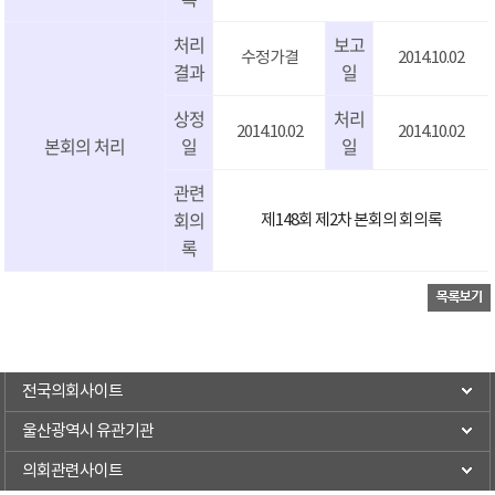
처리
보고
수정가결
2014.10.02
결과
일
상정
처리
2014.10.02
2014.10.02
본회의 처리
일
일
관련
회의
제148회 제2차 본회의 회의록
록
전국의회사이트
울산광역시 유관기관
의회관련사이트