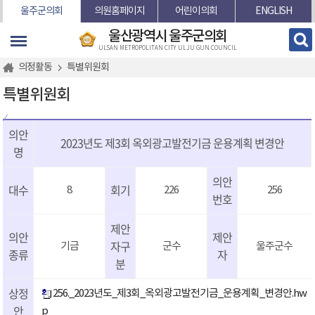
본문바로가기
울주군의회
의원홈페이지
어린이의회
ENGLISH
울산광역시 울주군의회
ULSAN METROPOLITAN CITY ULJU GUN COUNCIL
의정활동
특별위원회
특별위원회
의안
2023년도 제3회 옥외광고발전기금 운용계획 변경안
명
의안
대수
회기
8
226
256
번호
제안
의안
제안
자구
기금
군수
울주군수
종류
자
분
상정
256._2023년도_제3회_옥외광고발전기금_운용계획_변경안.hw
안
p