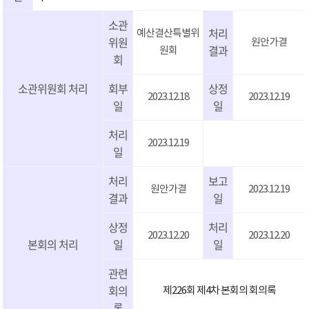
소관
처리
예산결산특별위
위원
원안가결
결과
원회
회
소관위원회 처리
회부
상정
2023.12.18
2023.12.19
일
일
처리
2023.12.19
일
처리
보고
원안가결
2023.12.19
결과
일
상정
처리
2023.12.20
2023.12.20
본회의 처리
일
일
관련
회의
제226회 제4차 본회의 회의록
록