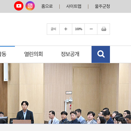
홈으로
사이트맵
울주군청
글씨
100%
활동
열린의회
정보공개