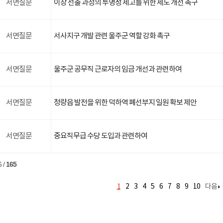
서면질문
이장 선출 과정의 투명성 제고를 위한 제도 개선 촉구
서면질문
서사지구 개발 관련 울주군 역할 강화 촉구
서면질문
울주군 공무직 근로자의 임금 개선과 관련하여
서면질문
청량읍 발전을 위한 덕하역 폐선부지 일원 확보 제안
서면질문
중요직무급 수당 도입과 관련하여
6
/
165
1
2
3
4
5
6
7
8
9
10
다음