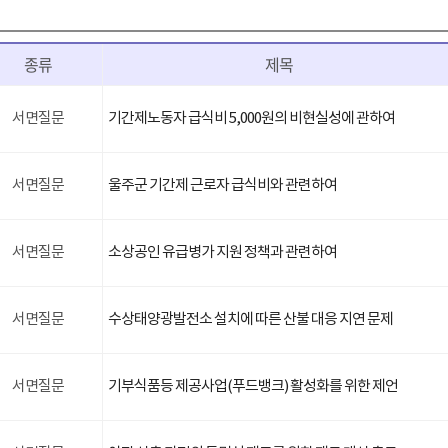
종류
제목
서면질문
기간제노동자 급식비 5,000원의 비현실성에 관하여
서면질문
울주군 기간제 근로자 급식비와 관련하여
서면질문
소상공인 유급병가 지원 정책과 관련하여
서면질문
수상태양광발전소 설치에 따른 산불 대응 지연 문제
서면질문
기부식품등 제공사업(푸드뱅크) 활성화를 위한 제언