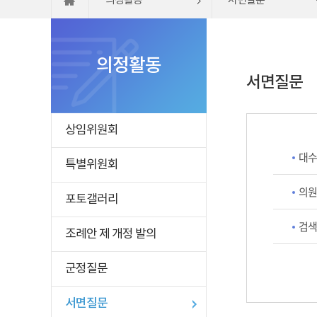
의정활동
서면질문
의정활동
서면질문
상임위원회
대수
특별위원회
의원
포토갤러리
검색
조례안 제 개정 발의
군정질문
서면질문