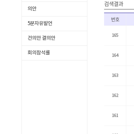
검색결과
의안
번호
5분자유발언
165
건의안 결의안
회의참석률
164
163
162
161