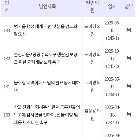
번
발언의
발언제목
일시
첨부
호
원
2026-06-
범서읍 행정 체계 개편 및 분읍 검토의
노미경 의
183
15
필요성
원
(245-1)
2025-10-
울산다운2 공공주택지구 생활권 보장
노미경 의
182
17
을 위한 균형개발 노력 촉구
원
(241-2)
2025-05-
울주형 지역화폐 도입의 필요성에 대하
노미경 의
181
13
여
원
(238-1)
산불 진화에 힘써주신 관계 공무원들의
2025-04-
김상용 의
180
노고에 감사함을 전하며, 산불 예방 및
18
원
대응 체계 마련 촉구
(237-1)
2025-04-