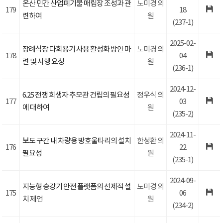
온산 민간 산업폐기물 매립장 조성과 관
노미경 의
179
18
련하여
원
(237-1)
2025-02-
장례식장 다회용기 사용 활성화 방안 마
노미경 의
178
04
련 및 시행 요청
원
(236-1)
2024-12-
6.25 전쟁 희생자 추모관 건립의 필요성
정우식 의
177
03
에 대하여
원
(235-2)
2024-11-
보도 구간 내 차량용 방호울타리의 설치
한성환 의
176
22
필요성
원
(235-1)
2024-09-
지능형 승강기 안전 플랫폼의 선제적 설
노미경 의
175
06
치 제언
원
(234-2)