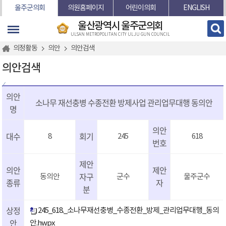
본문바로가기
울주군의회
의원홈페이지
어린이의회
ENGLISH
울산광역시 울주군의회
ULSAN METROPOLITAN CITY ULJU GUN COUNCIL
의정활동
의안
의안검색
의안검색
의안
소나무 재선충병 수종전환 방제사업 관리업무대행 동의안
명
의안
대수
회기
8
245
618
번호
제안
의안
제안
자구
동의안
군수
울주군수
종류
자
분
상정
245_618._소나무재선충병_수종전환_방제_관리업무대행_동의
안
안.hwpx