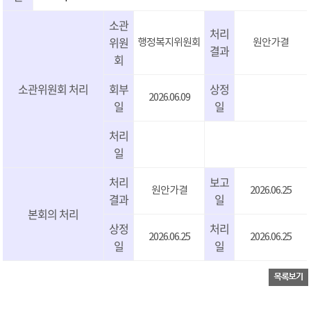
소관
처리
위원
행정복지위원회
원안가결
결과
회
소관위원회 처리
회부
상정
2026.06.09
일
일
처리
일
처리
보고
원안가결
2026.06.25
결과
일
본회의 처리
상정
처리
2026.06.25
2026.06.25
일
일