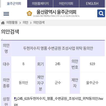
본문바로가기
울주군의회
의원홈페이지
어린이의회
ENGLISH
울산광역시 울주군의회
ULSAN METROPOLITAN CITY ULJU GUN COUNCIL
의정활동
의안
의안검색
의안검색
의안
두현저수지 명품 수변공원 조성사업 위탁 동의안
명
의안
대수
회기
8
245
619
번호
제안
의안
제안
자구
동의안
군수
울주군수
종류
자
분
상정
245_619.두현저수지_명품_수변공원_조성사업_위탁동의안.hw
안
px