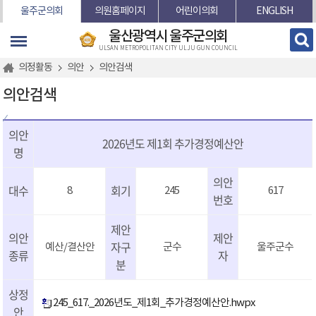
본문바로가기
울주군의회
의원홈페이지
어린이의회
ENGLISH
울산광역시 울주군의회
ULSAN METROPOLITAN CITY ULJU GUN COUNCIL
의정활동
의안
의안검색
의안검색
의안
2026년도 제1회 추가경정예산안
명
의안
대수
회기
8
245
617
번호
제안
의안
제안
자구
예산/결산안
군수
울주군수
종류
자
분
상정
245_617._2026년도_제1회_추가경정예산안.hwpx
안