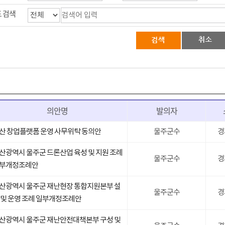
 검색
의안명
발의자
산 창업플랫폼 운영 사무위탁 동의안
울주군수
경
산광역시 울주군 드론산업 육성 및 지원 조례
울주군수
경
부개정조례안
산광역시 울주군 재난현장 통합지원본부 설
울주군수
경
 및 운영 조례 일부개정조례안
산광역시 울주군 재난안전대책본부 구성 및