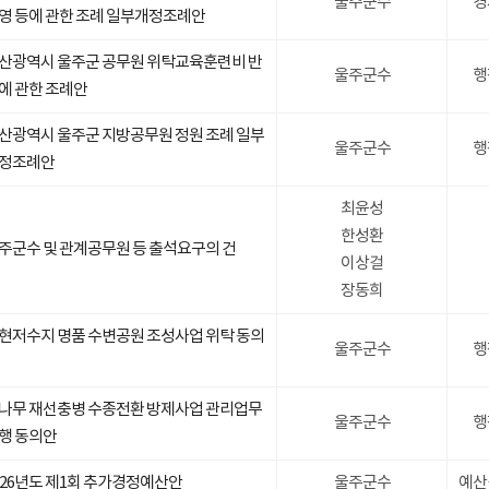
울주군수
경
영 등에 관한 조례 일부개정조례안
산광역시 울주군 공무원 위탁교육훈련비 반
울주군수
행
에 관한 조례안
산광역시 울주군 지방공무원 정원 조례 일부
울주군수
행
정조례안
최윤성
한성환
주군수 및 관계공무원 등 출석요구의 건
이상걸
장동희
현저수지 명품 수변공원 조성사업 위탁 동의
울주군수
행
나무 재선충병 수종전환 방제사업 관리업무
울주군수
행
행 동의안
026년도 제1회 추가경정예산안
울주군수
예산