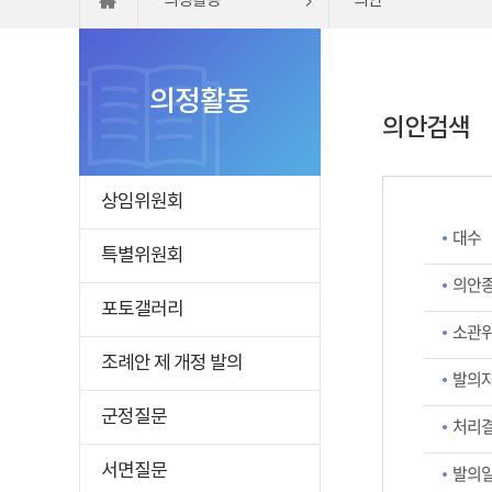
의정활동
의안
의정활동
의안검색
상임위원회
대수
특별위원회
의안
포토갤러리
소관
조례안 제 개정 발의
발의자
군정질문
처리
서면질문
발의