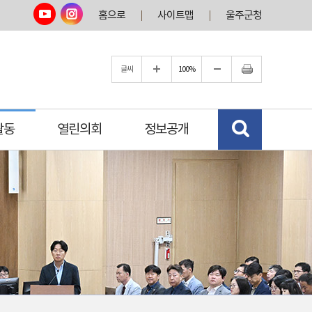
홈으로
사이트맵
울주군청
글씨
100%
활동
열린의회
정보공개