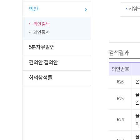
키워드
의안
의안검색
의안통계
5분자유발언
검색결과
건의안 결의안
의안번호
회의참석률
626
온
울
625
일
울
624
치
울