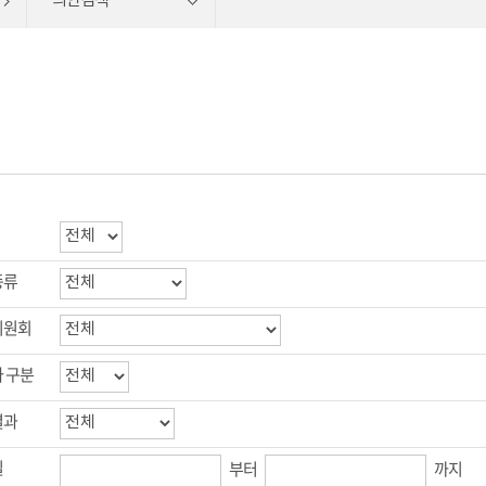
의안검색
종류
위원회
 구분
결과
일
부터
까지