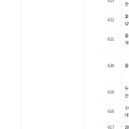
623
운
울
622
납
울
621
개
620
울
두
619
안
소
618
대
617
2