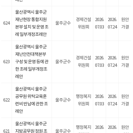
울산광역시 울주군
재난현장 통합지원
경제건설
2026.
2026.
원안
624
울주군수
본부 설치 및 운영 조
위원회
07.03
07.24
가결
례 일부개정조례안
울산광역시 울주군
재난안전대책본부
경제건설
2026.
2026.
원안
623
구성 및 운영 등에 관
울주군수
위원회
07.03
07.24
가결
한 조례 일부개정조
례안
울산광역시 울주군
공무원 위탁교육훈
행정복지
2026.
2026.
원안
622
울주군수
련비 반납에 관한 조
위원회
07.03
07.24
가결
례안
울산광역시 울주군
행정복지
2026.
2026.
원안
621
지방공무원 정원 조
울주군수