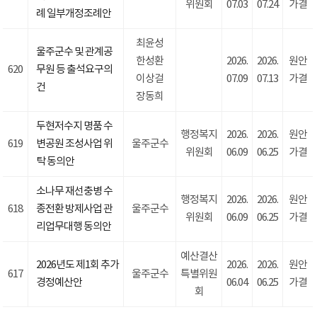
위원회
07.03
07.24
가결
례 일부개정조례안
최윤성
울주군수 및 관계공
한성환
2026.
2026.
원안
620
무원 등 출석요구의
이상걸
07.09
07.13
가결
건
장동희
두현저수지 명품 수
행정복지
2026.
2026.
원안
619
변공원 조성사업 위
울주군수
위원회
06.09
06.25
가결
탁 동의안
소나무 재선충병 수
행정복지
2026.
2026.
원안
618
종전환 방제사업 관
울주군수
위원회
06.09
06.25
가결
리업무대행 동의안
예산결산
2026년도 제1회 추가
2026.
2026.
원안
617
울주군수
특별위원
경정예산안
06.04
06.25
가결
회