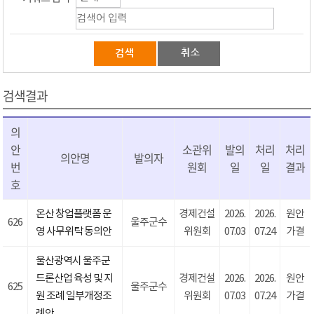
검색결과
의
안
소관위
발의
처리
처리
의안명
발의자
번
원회
일
일
결과
호
온산 창업플랫폼 운
경제건설
2026.
2026.
원안
626
울주군수
영 사무위탁 동의안
위원회
07.03
07.24
가결
울산광역시 울주군
드론산업 육성 및 지
경제건설
2026.
2026.
원안
625
울주군수
원 조례 일부개정조
위원회
07.03
07.24
가결
례안