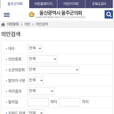
본문바로가기
울주군의회
의원홈페이지
어린이의회
ENGLISH
울산광역시 울주군의회
ULSAN METROPOLITAN CITY ULJU GUN COUNCIL
의정활동
의안
의안검색
의안검색
대수
의안종류
소관위원회
발의자 구분
처리결과
부터
까지
발의일
키워드 검색