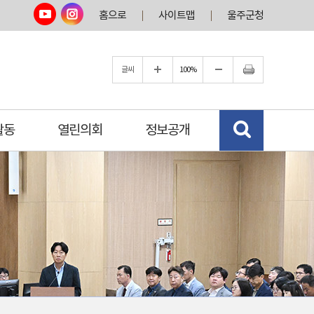
홈으로
사이트맵
울주군청
글씨
100%
활동
열린의회
정보공개