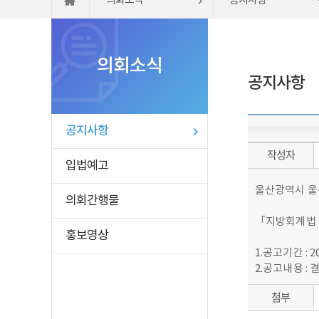
의회소식
공지사항
의회소식
공지사항
공지사항
작성자
입법예고
울산광역시 울주
의회간행물
「지방회계법 
홍보영상
1.공고기간 : 202
2.공고내용 :
첨부