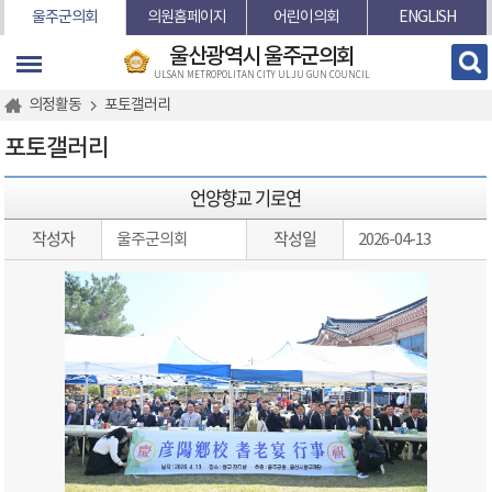
본문바로가기
울주군의회
의원홈페이지
어린이의회
ENGLISH
울산광역시 울주군의회
ULSAN METROPOLITAN CITY ULJU GUN COUNCIL
의정활동
포토갤러리
포토갤러리
언양향교 기로연
작성자
작성일
울주군의회
2026-04-13