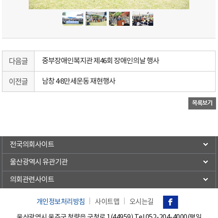
다음글
중부장애인복지관 제46회 장애인의날 행사
이전글
남창 4·8만세운동 재현행사
전국의회사이트
울산광역시 유관기관
의회관련사이트
개인정보처리방침
사이트맵
오시는길
울산광역시 울주군 청량읍 군청로 1(44959) Tel.
052-204-4000(평일