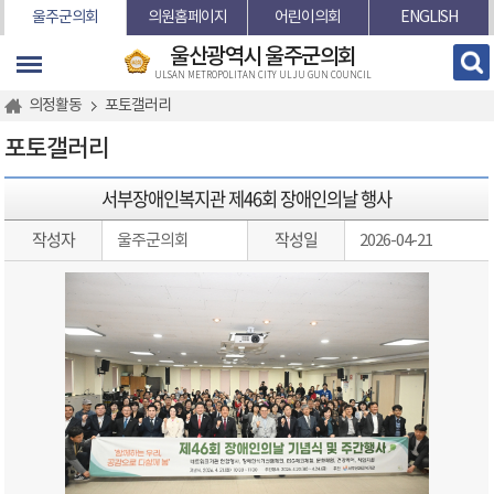
본문바로가기
울주군의회
의원홈페이지
어린이의회
ENGLISH
울산광역시 울주군의회
ULSAN METROPOLITAN CITY ULJU GUN COUNCIL
의정활동
포토갤러리
포토갤러리
서부장애인복지관 제46회 장애인의날 행사
작성자
작성일
울주군의회
2026-04-21