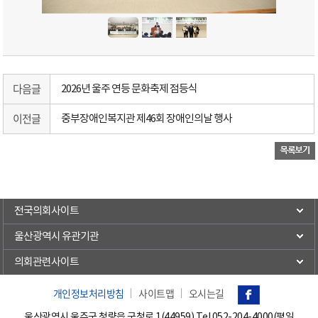
다음글
2026년 울주 연등 문화축제 점등식
이전글
중부장애인복지관 제46회 장애인의날 행사
전국의회사이트
울산광역시 유관기관
의회관련사이트
개인정보처리방침
사이트맵
오시는길
울산광역시 울주군 청량읍 군청로 1(44959) Tel.
052-204-4000(평일