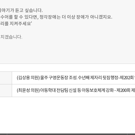
이야기가 듣고 싶습니다
.
수어를 할 수 있다면
,
청각장애는 더 이상 장애가
아니겠지요
.
권리를 지켜주세요
’
마치겠습니다.
(김상용 의원) 울주 구영운동장 조성. 수년째 제자리 뒷짐행정-제202회
(최윤성 의원) 아동학대 전담팀 신설 등 아동보호체계 강화 - 제200회 