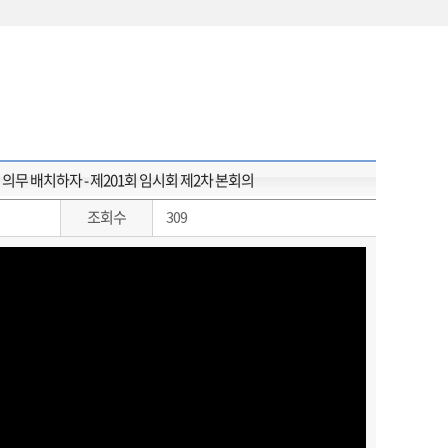
무 배치하자 - 제201회 임시회 제2차 본회의
조회수
309