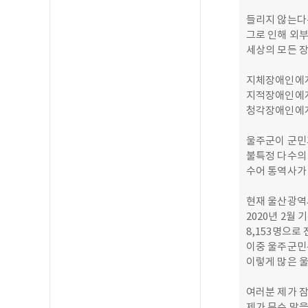
들리지 않는다는
그로 인해 외부
세상의 모든 
지체장애인에게
지적장애인에게
청각장애인에게
울주군이 군민
불특정 다수의
수어 통역사가
현재 울산광역
2020년 2월
8,153명으로
이중 울주군민은
이렇게 많은 
여러분 제가 잠
제가 무슨 말을