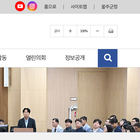
홈으로
사이트맵
울주군청
글씨
100%
활동
열린의회
정보공개