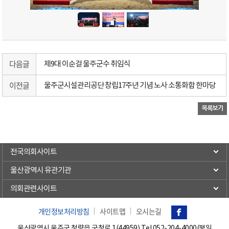
다음글
제9대 이순걸 울주군수 취임식
이전글
울주군시설관리공단 창립17주년 기념 노사 소통화합 한마당
전국의회사이트
울산광역시 유관기관
의회관련사이트
개인정보처리방침
사이트맵
오시는길
울산광역시 울주군 청량읍 군청로 1(44959) Tel.
052-204-4000(평일