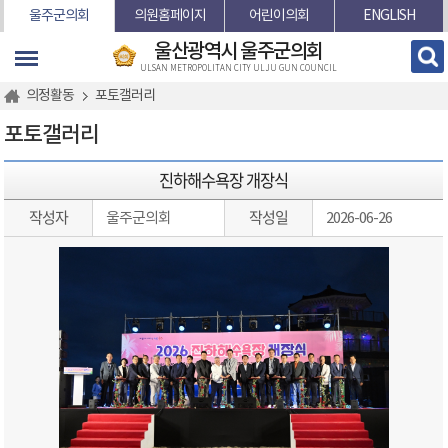
본문바로가기
울주군의회
의원홈페이지
어린이의회
ENGLISH
울산광역시 울주군의회
ULSAN METROPOLITAN CITY ULJU GUN COUNCIL
의정활동
포토갤러리
포토갤러리
진하해수욕장 개장식
작성자
작성일
울주군의회
2026-06-26