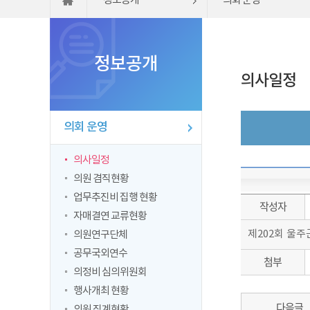
정보공개
의회 운영
정보공개
의사일정
의회 운영
의사일정
의원 겸직현황
업무추진비 집행 현황
작성자
자매결연 교류현황
제202회 울
의원연구단체
공무국외연수
첨부
의정비 심의위원회
행사개최 현황
다음글
의원 징계현황