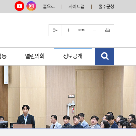
홈으로
사이트맵
울주군청
글씨
100%
활동
열린의회
정보공개