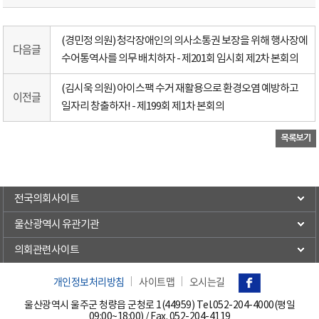
(경민정 의원) 청각장애인의 의사소통권 보장을 위해 행사장에
다음글
수어통역사를 의무 배치하자 - 제201회 임시회 제2차 본회의
(김시욱 의원) 아이스팩 수거 재활용으로 환경오염 예방하고
이전글
일자리 창출하자! - 제199회 제1차 본회의
전국의회사이트
울산광역시 유관기관
의회관련사이트
개인정보처리방침
사이트맵
오시는길
울산광역시 울주군 청량읍 군청로 1(44959) Tel.
052-204-4000(평일
09:00~18:00)
/ Fax. 052-204-4119