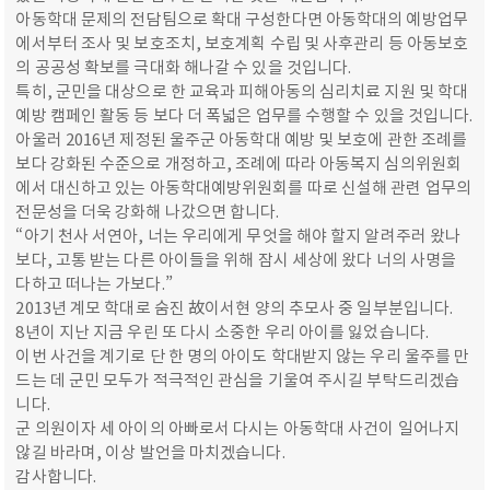
아동학대 문제의 전담팀으로 확대 구성한다면 아동학대의 예방업무
에서부터 조사 및 보호조치, 보호계획 수립 및 사후관리 등 아동보호
의 공공성 확보를 극대화 해나갈 수 있을 것입니다.
특히, 군민을 대상으로 한 교육과 피해아동의 심리치료 지원 및 학대
예방 캠페인 활동 등 보다 더 폭넓은 업무를 수행할 수 있을 것입니다.
아울러 2016년 제정된 울주군 아동학대 예방 및 보호에 관한 조례를
보다 강화된 수준으로 개정하고, 조례에 따라 아동복지 심의위원회
에서 대신하고 있는 아동학대예방위원회를 따로 신설해 관련 업무의
전문성을 더욱 강화해 나갔으면 합니다.
“아기 천사 서연아, 너는 우리에게 무엇을 해야 할지 알려주러 왔나
보다, 고통 받는 다른 아이들을 위해 잠시 세상에 왔다 너의 사명을
다하고 떠나는 가보다.”
2013년 계모 학대로 숨진 故이서현 양의 추모사 중 일부분입니다.
8년이 지난 지금 우린 또 다시 소중한 우리 아이를 잃었습니다.
이번 사건을 계기로 단 한 명의 아이도 학대받지 않는 우리 울주를 만
드는 데 군민 모두가 적극적인 관심을 기울여 주시길 부탁드리겠습
니다.
군 의원이자 세 아이의 아빠로서 다시는 아동학대 사건이 일어나지
않길 바라며, 이상 발언을 마치겠습니다.
감사합니다.