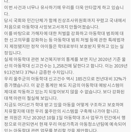
다.
이번 사건과 너무나 유사하기에 우리를 더욱 안타깝게 하고 있습니
다.
당시 국회와 민간단체가 함께 진상조사위원회까지 꾸렸고 국내에서
처음으로 아동학대 사망보고서까지 만들어졌습니다.
이를 바탕으로 가해자에 대한 처벌을 강화하고 아동학대 범죄에 대
한 신고의무를 강화하는 등 아동학대 범죄 처벌 등에 관한 특례법까
지 제정됐지만 정작 아이들은 학대로부터 보호받지 못하고 있는 실
정입니다.
실제 아동학대 관련 보건복지부의 통계를 보면 지난 2020년 기준 울
산의 아동학대 신고건수는 1,258건에 달한다고 합니다. 이는 2019년
913건보다 37%나 급증한 수치입니다.
우리 울주군의 아동학대 신고건수 역시 185건으로 전년대비 32%가
증가했습니다. 이 같은 통계만 봐도 지금의 아동학대 예방시스템이
제대로 작동하고 있는지 되짚어보지 않을 수 없습니다. 보다 강화된
대책 마련이 절실해 보입니다.
지금도 어디선가 학대 받고 있을 아동을 어떻게 구조하고 보호하며
치유할지에 대한 우리 울주만의 시스템을 구축해 나가야 합니다.
본 의원은 지난 2020년 10월 1일 아동학대 조사 업무가 민간에서 행
정으로 이관되면서 현재 우리 여성가족과 아동청소년팀에 예속되어
있는 아동학대 관련 업무를 분리할 것을 제안합니다.