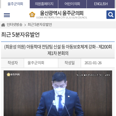
본문바로가기
울주군의회
의원홈페이지
어린이의회
ENGLISH
울산광역시 울주군의회
ULSAN METROPOLITAN CITY ULJU GUN COUNCIL
인터넷방송
최근 5분자유발언
최근 5분자유발언
(최윤성 의원) 아동학대 전담팀 신설 등 아동보호체계 강화 - 제200회
제1차 본회의
작성자
작성일
울주군의회
2021-01-26