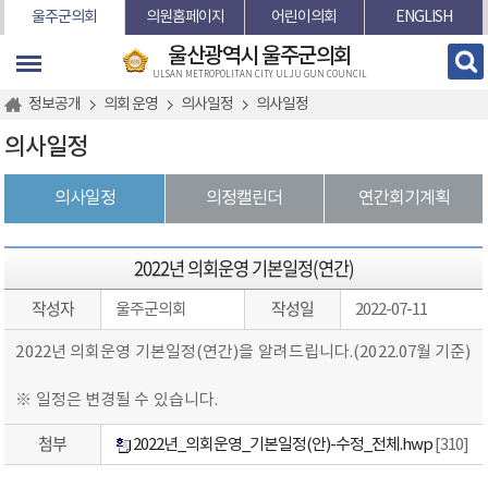
본문바로가기
울주군의회
의원홈페이지
어린이의회
ENGLISH
울산광역시 울주군의회
ULSAN METROPOLITAN CITY ULJU GUN COUNCIL
정보공개
의회 운영
의사일정
의사일정
의사일정
의사일정
의정캘린더
연간회기계획
2022년 의회운영 기본일정(연간)
작성자
작성일
울주군의회
2022-07-11
2022년 의회운영 기본일정(연간)을 알려드립니다.(2022.07월 기준)
※ 일정은 변경될 수 있습니다.
첨부
2022년_의회운영_기본일정(안)-수정_전체.hwp
[310]