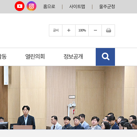
홈으로
사이트맵
울주군청
글씨
100%
활동
열린의회
정보공개