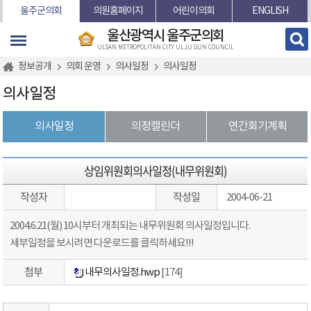
본문바로가기
울주군의회
의원홈페이지
어린이의회
ENGLISH
울산광역시 울주군의회
ULSAN METROPOLITAN CITY ULJU GUN COUNCIL
정보공개
의회 운영
의사일정
의사일정
의사일정
의사일정
의정캘린더
연간회기계획
상임위원회의사일정(내무위원회)
작성자
작성일
2004-06-21
2004.6.21(월) 10시부터 개최되는 내무위원회 의사일정입니다.
세부일정을 보시려면 다운로드를 클릭하세요!!!
첨부
내무의사일정.hwp
[174]